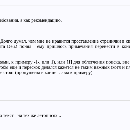
ебования, а как рекомендацию.
 Долго думал, чем мне не нравится проставление странички в ск
йта Deli2 понял - ему пришлось примечания перенести в кон
ми, к примеру -1-, или 1), или [1] для облегчения поиска, вне
тобы еще и перескок делался кажется не таким важных (хотя и пл
не стоят (пропущены в конце главы к примеру)
 текст - на тех же летописях...