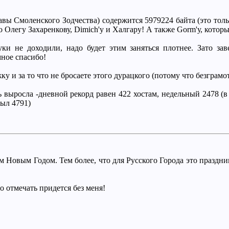
вы Смоленского Зодчества) содержится 5979224 байта (это тольк
о Олегу Захаренкову, Dimich'у и Халгару! А также Gorm'у, кото
уки не доходили, надо будет этим заняться плотнее. Зато з
мное спасибо!
 и за то что не бросаете этого дурацкого (потому что безграмо
ь выросла -дневной рекорд равен 422 хостам, недельный 2478 (в
был 4791)
 Новым Годом. Тем более, что для Русского Города это праздник 
то отмечать придется без меня!