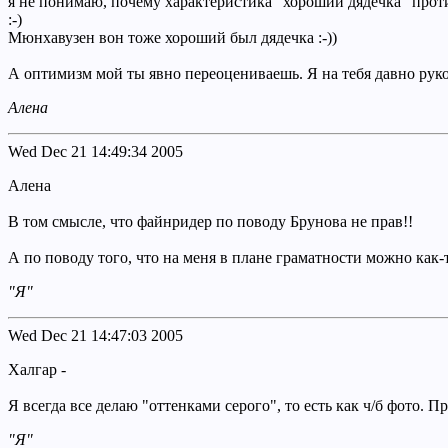
я не понимаю, почему характеристика "хороший дядечка" прот
:-)
Мюнхавузен вон тоже хороший был дядечка :-))
А оптимизм мой ты явно переоцениваешь. Я на тебя давно руко
Алена
Wed Dec 21 14:49:34 2005
Алена
В том смысле, что файнридер по поводу Брунова не прав!!
А по поводу того, что на меня в плане граматности можно как-
"Я"
Wed Dec 21 14:47:03 2005
Халгар -
Я всегда все делаю "оттенками серого", то есть как ч/б фото. Пр
"Я"