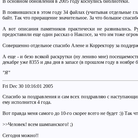
В основном обновления в 2005 году коснулись библиотеки.
В появившихся в этом году 34 файлах (учитывая отдельные гла
байт. Так что приращение значительное. За что большое спасиб
А вот описания памятников практически не развивались. Р
предоставили еще один рассказ о Наксосе, за что им тоже огро
Совершенно отдельное спасибо Алене и Корректору за поддержку
А еще - и безо всякой раскрутки (ну лениво мне) посещаемост
декабре уже 8355 и два дня в запасе (в прошлом году в ноябре 
"Я"
Fri Dec 30 10:16:01 2005
Спасибо за поздравления и сам всех поздравляю с наступающим
ему исполнится 4 года.
Вот правда меня самого до 10-го скорее всего не будет :)) Так ч
>>Человек! всем шампанского! ;)
Сегодня можно!!