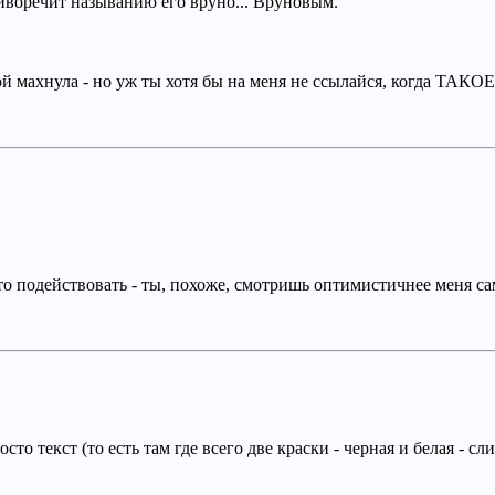
иворечит называнию его вруно... Вруновым.
й махнула - но уж ты хотя бы на меня не ссылайся, когда ТАКО
то подействовать - ты, похоже, смотришь оптимистичнее меня са
осто текст (то есть там где всего две краски - черная и белая - 