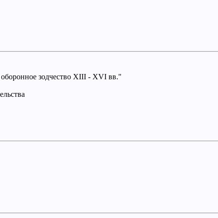
боронное зодчество XIII - XVI вв."
ельства