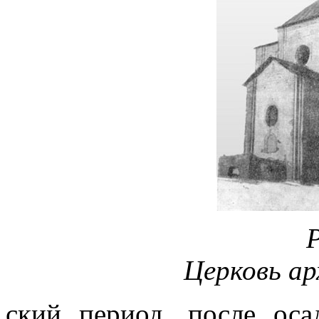
Р
Церковь ар
ский период, после ос