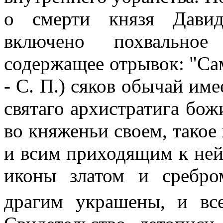
о смерти князя Давид
включено похвально
содержащее отрывок: "Сам
- С. П.) сяков обычай име
святаго архистратига бож
во княженьи своем, такое
и всим приходящим к ней 
иконы златом и сребр
драгим украшены, и вс