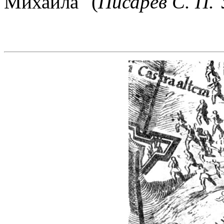
Михаила" (
Писарев С. П.
У