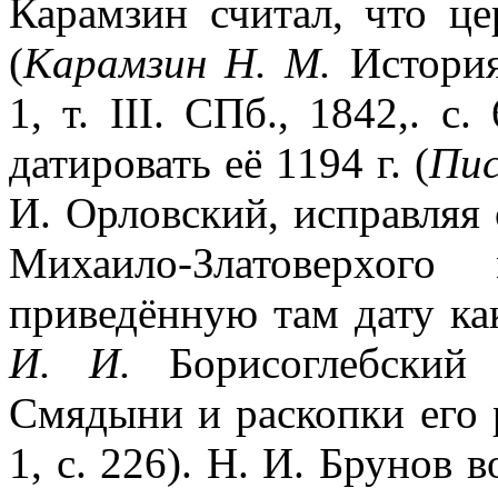
Карамзин считал, что це
(
Карамзин Н. М.
История
1, т. III. СПб., 1842,. с
датировать её 1194 г. (
Пис
И. Орловский, исправляя
Михаило-Златоверхого 
приведённую там дату как 
И. И.
Борисоглебский 
Смядыни и раскопки его ра
1, с. 226). Н. И. Брунов 