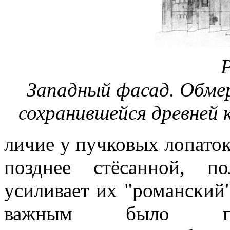
Р
Западный фасад. Обме
сохранившейся древней к
личие у пучковых лопаток
позднее стёсанной, п
усиливает их "романский"
важным было про