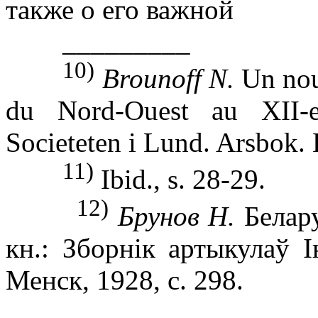
также о его важной
_________
10)
Brounoff N.
Un nouv
du Nord-Ouest au XII-e
Societeten i Lund. Arsbok. 
11)
Ibid., s. 28-29.
12)
Брунов Н.
Белару
кн.: Зборнік артыкулаў І
Менск, 1928, с. 298.